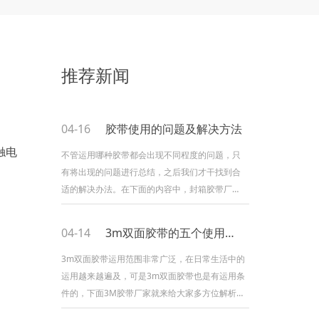
推荐新闻
04-16
胶带使用的问题及解决方法
触电
不管运用哪种胶带都会出现不同程度的问题，只
有将出现的问题进行总结，之后我们才干找到合
适的解决办法。在下面的内容中，封箱胶带厂就
来介绍几个运用中的问题及解决方法。胶带起翘
问题：1.运用户的胶带粘性强度不行，应当选择
04-14
3m双面胶带的五个使用条件
一些粘性较强的胶带。2.有时候会出现贴标机压
轮压力不行，解决办法和一条相同即可。3.标签
3m双面胶带运用范围非常广泛，在日常生活中的
面材的问题，我们应该选择标签面材时考虑贴标
运用越来越遍及，可是3m双面胶带也是有运用条
物体是平面仍是曲面，是大直径仍是小直径，是
件的，下面3M胶带厂家就来给大家多方位解析
3m双面胶带的运用条件。1、首先对粘着外表需