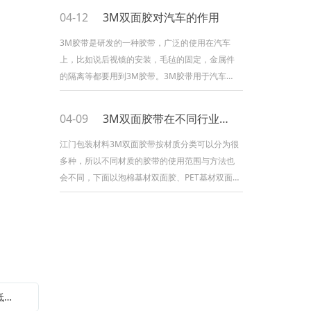
要进行一个完全的清洗枯燥，一般建议以布沾取
04-12
3M双面胶对汽车的作用
1：1IPA(异丙醇)与水的混合液进行外表擦试清洁
后,等到其外表枯燥。2、待清洁溶剂枯燥后，将
3M胶带是研发的一种胶带，广泛的使用在汽车
胶带贴合于粘着外表，以滚筒或其他方法施以约
上，比如说后视镜的安装，毛毡的固定，金属件
15PSI(1.05公斤/平方厘米)
的隔离等都要用到3M胶带。3M胶带用于汽车上
可以起到降低噪音、减少振幅的作用。3M双面胶
能够缓解一定的压力,能够使对其压力平均的分
04-09
3M双面胶带在不同行业的应用
散。3M胶能够承受的压力大,耐水性、耐化学性
能特强。3M胶带在粘贴时要求被粘贴的表面要平
江门包装材料3M双面胶带按材质分类可以分为很
滑，不能有锈迹或者水迹，因此需要对粘贴表面
多种，所以不同材质的胶带的使用范围与方法也
进行必要的处理。1.粘贴表面有水迹的处理
会不同，下面以泡棉基材双面胶、PET基材双面
胶、无基材双面胶、无纺布基材双面胶以及热熔
胶各自的使用方法作为参阅：1.泡棉基材双面胶
适用于空调器、办公家具、通讯产品的粘接，可
代替螺丝固定规划，使产品更加美观。具有柔
软、贴服性好、初粘性和持粘性好，抗溶剂性和
预防紫外线功能好，般厚度大约为0.4-1.0MM，
短
下一篇：3M胶袋厂家：哪些3M胶带是环保低气味低VOC的？