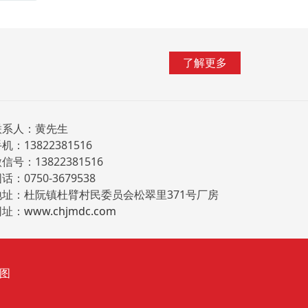
了解更多
联系人：黄先生
机：13822381516
信号：13822381516
话：0750-3679538
地址：杜阮镇杜臂村民委员会松翠里371号厂房
网址：
www.chjmdc.com
地图